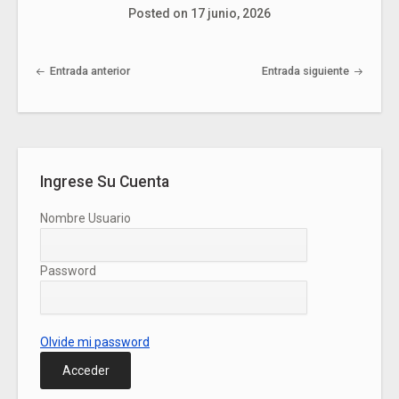
Posted on
17 junio, 2026
Post navigation
Entrada anterior
Entrada siguiente
Ingrese Su Cuenta
Nombre Usuario
Password
Olvide mi password
Acceder