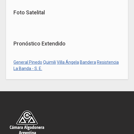
Foto Satelital
Pronóstico Extendido
General Pinedo
Quimili
Villa Ángela
Bandera
Resistencia
La Banda - S. E.